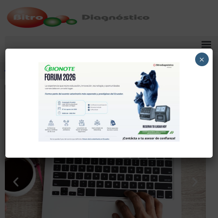
×
Comparte
Tuitea
Pin
Envía
SMS