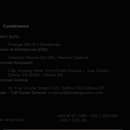
Contáctanos
atriz Quito:
Pedregal N34-42 y Rumipamba
entro de Distribución (CDi):
Sebastián Moreno Oe1-308 y Mariano Cardenal
ucursal Guayaquil:
Cdla. Kennedy Norte, Víctor Emilio Estrada y Juan Castillo,
Edificio SAI BABA – Oficina 104
ucursal Cuenca:
Av. Fray Vicente Solano 4-101, Edificio CICA Oficina 207
uito – Call Center General:
recepcion@bitrodiagnostico.com
+593 99 871 0480
+539 2 2243 800
ll center Quito
+593 2 2435 401