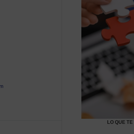
om
LO QUE TE