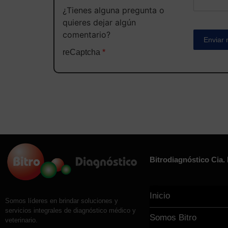
¿Tienes alguna pregunta o
quieres dejar algún
comentario?
reCaptcha
*
Bitrodiagnóstico Cia. 
Inicio
Somos líderes en brindar soluciones y
servicios integrales de diagnóstico médico y
Somos Bitro
veterinario.