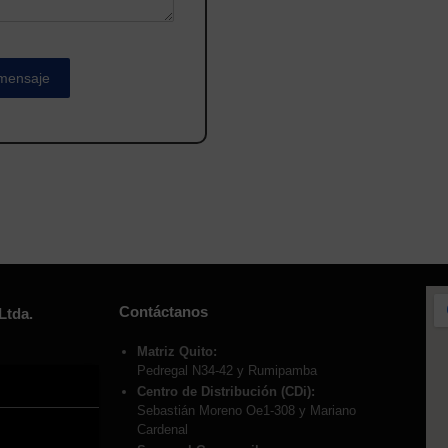
Contáctanos
Ltda.
Matriz Quito:
Pedregal N34-42 y Rumipamba
Centro de Distribución (CDi):
Sebastián Moreno Oe1-308 y Mariano
Cardenal