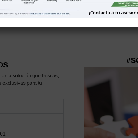
#S
OS
rar la solución que buscas,
s exclusivas para tu
401