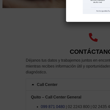
CONTÁCTAN
Déjanos tus datos y trabajemos juntos en encont
mientras recibes información útil y oportunidade
diagnóstico.
Call Center
Quito – Call Center General
099 871 0480
| 02 2243 800 | 02 2435 