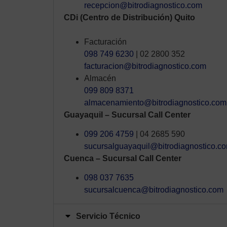
recepcion@bitrodiagnostico.com
CDi (Centro de Distribución) Quito
Facturación
098 749 6230
| 02 2800 352
facturacion@bitrodiagnostico.com
Almacén
099 809 8371
almacenamiento@bitrodiagnostico.com
Guayaquil – Sucursal Call Center
099 206 4759
| 04 2685 590
sucursalguayaquil@bitrodiagnostico.c
Cuenca – Sucursal Call Center
098 037 7635
sucursalcuenca@bitrodiagnostico.com
Servicio Técnico