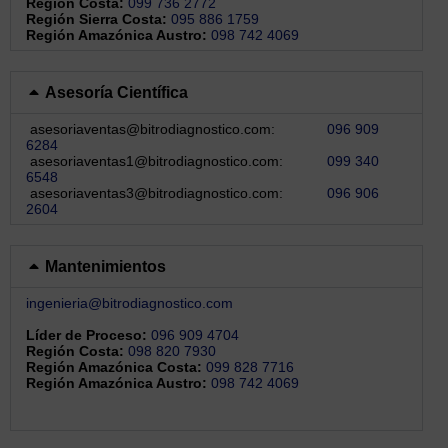
Región Costa:
099 736 2772
Región Sierra Costa:
095 886 1759
Región Amazónica Austro:
098 742 4069
Asesoría Científica
asesoriaventas@bitrodiagnostico.com:
096 909
6284
asesoriaventas1@bitrodiagnostico.com:
099 340
6548
asesoriaventas3@bitrodiagnostico.com:
096 906
2604
Mantenimientos
ingenieria@bitrodiagnostico.com
Líder de Proceso:
096 909 4704
Región Costa:
098 820 7930
Región Amazónica
Costa:
099 828 7716
Región Amazónica Austro:
098 742 4069