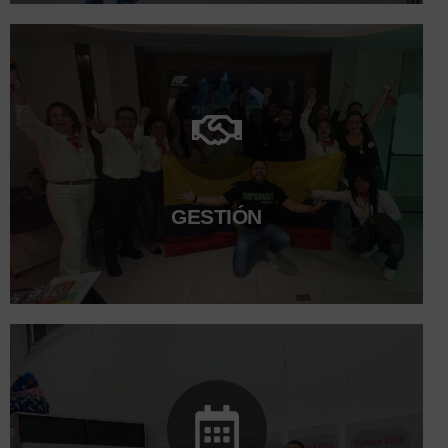
Programas continuos de formación técnica en
diagnóstico médico y veterinario. Webinars
mensuales con especialistas internacionales. Talleres
prácticos sobre uso y mantenimiento de equipos. Blog
de noticias científicas, innovación o salud.
Conoce más
GESTIÓN
Fomento del trabajo en equipo y comunicación abierta.
Programas de bienestar laboral, reconocimiento al
talento y desarrollo profesional. Planes de formación y
capacitación continua para fortalecer competencias
técnicas y de servicio. Compromiso con la