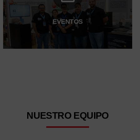
responsabilidad social y ambiental.
Conoce más
EVENTOS
Participación en ferias y congresos nacionales e
internacionales. Jornadas científicas con
demostraciones de nuevas tecnologías. Campañas
solidarias como: #DonaSangre #SalvaVidas.
Conoce más
NUESTRO
EQUIPO