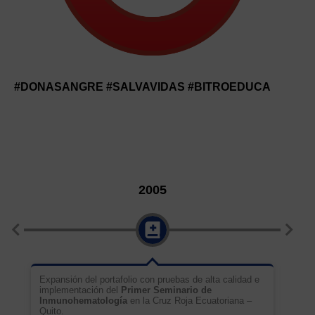
#DONASANGRE #SALVAVIDAS #BITROEDUCA
2005
tos
Expansión del portafolio con pruebas de alta calidad e
Imple
implementación del
Primer Seminario de
Inmu
Inmunohematología
en la Cruz Roja Ecuatoriana –
nacio
Quito.