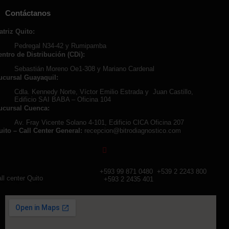
Contáctanos
atriz Quito:
Pedregal N34-42 y Rumipamba
entro de Distribución (CDi):
Sebastián Moreno Oe1-308 y Mariano Cardenal
ucursal Guayaquil:
Cdla. Kennedy Norte, Víctor Emilio Estrada y Juan Castillo,
Edificio SAI BABA – Oficina 104
ucursal Cuenca:
Av. Fray Vicente Solano 4-101, Edificio CICA Oficina 207
uito – Call Center General:
recepcion@bitrodiagnostico.com
+593 99 871 0480
+539 2 2243 800
ll center Quito
+593 2 2435 401