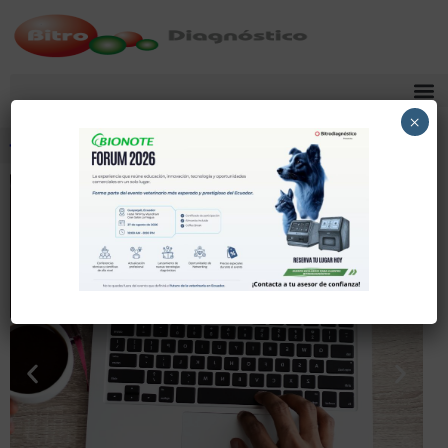
×
Comparte
Tuitea
Pin
Envía
SMS