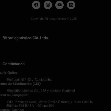
Copyright Bitrodiagnóstico
©
2025
Bitrodiagnóstico Cia. Ltda.
Contáctanos
atriz Quito:
Pedregal N34-42 y Rumipamba
entro de Distribución (CDi):
Sebastián Moreno Oe1-308 y Mariano Cardenal
ucursal Guayaquil:
Cdla. Kennedy Norte, Víctor Emilio Estrada y Juan Castillo,
Edificio SAI BABA – Oficina 104
ucursal Cuenca: