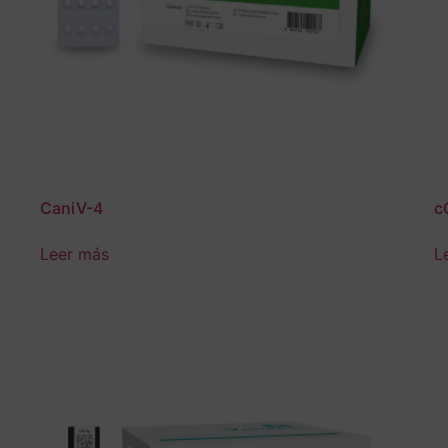
CaniV-4
c
Leer más
L