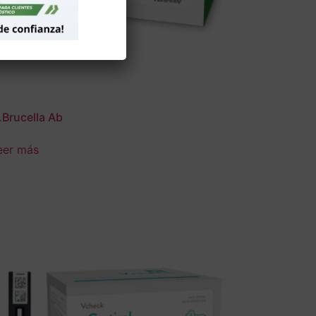
.Brucella Ab
eer más