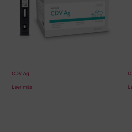
CDV Ag
C
Leer más
L