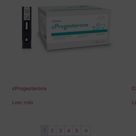
cProgesterona
C
Leer más
L
1
2
3
4
5
→