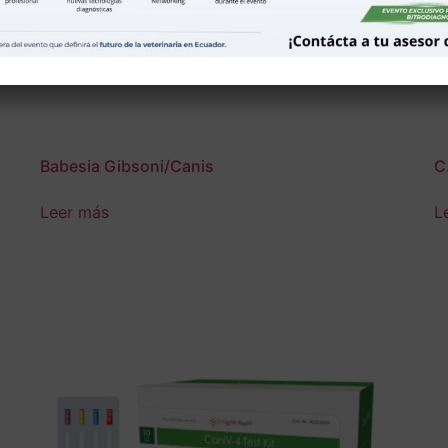
Babesia Gibsoni/Canis
C
Leer más
L