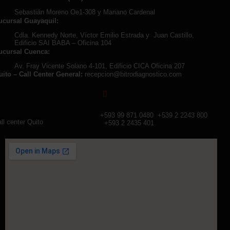
Sebastián Moreno Oe1-308 y Mariano Cardenal
ucursal Guayaquil:
Cdla. Kennedy Norte, Víctor Emilio Estrada y Juan Castillo,
Edificio SAI BABA – Oficina 104
ucursal Cuenca:
Av. Fray Vicente Solano 4-101, Edificio CICA Oficina 207
uito – Call Center General:
recepcion@bitrodiagnostico.com
+593 99 871 0480
+539 2 2243 800
ll center Quito
+593 2 2435 401