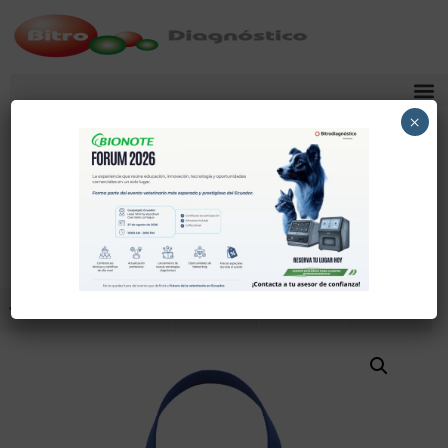
×
Noviembre 14, 2025
Torniquete Con Seguro
Comparte
Tuitea
Pin
Envía
SMS