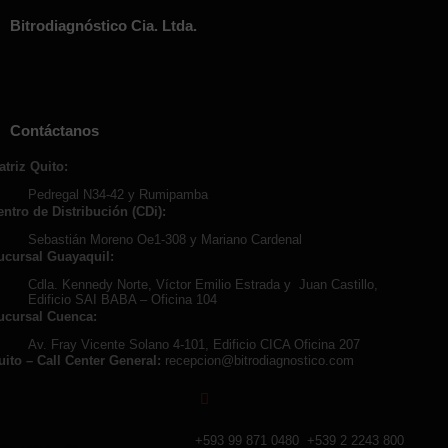
Bitrodiagnóstico Cia. Ltda.
Contáctanos
atriz Quito:
Pedregal N34-42 y Rumipamba
entro de Distribución (CDi):
Sebastián Moreno Oe1-308 y Mariano Cardenal
ucursal Guayaquil:
Cdla. Kennedy Norte, Víctor Emilio Estrada y Juan Castillo,
Edificio SAI BABA – Oficina 104
ucursal Cuenca:
Av. Fray Vicente Solano 4-101, Edificio CICA Oficina 207
uito – Call Center General:
recepcion@bitrodiagnostico.com
+593 99 871 0480
+539 2 2243 800