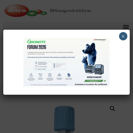
×
Noviembre 14, 2025
Tubo Tapa Celeste 2.7 Ml
Comparte
Tuitea
Pin
Envía
SMS