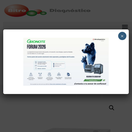
×
Septiembre 25, 2025
Diarrea Felina 8 Panel
Comparte
Tuitea
Pin
Envía
SMS