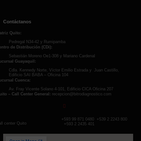
Contáctanos
atriz Quito:
Pedregal N34-42 y Rumipamba
entro de Distribución (CDi):
Sebastián Moreno Oe1-308 y Mariano Cardenal
ucursal Guayaquil:
Cdla. Kennedy Norte, Víctor Emilio Estrada y Juan Castillo,
Edificio SAI BABA – Oficina 104
ucursal Cuenca:
Av. Fray Vicente Solano 4-101, Edificio CICA Oficina 207
uito – Call Center General:
recepcion@bitrodiagnostico.com
+593 99 871 0480
+539 2 2243 800
ll center Quito
+593 2 2435 401