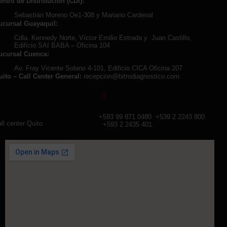
entro de Distribución (CDi):
Sebastián Moreno Oe1-308 y Mariano Cardenal
ucursal Guayaquil:
Cdla. Kennedy Norte, Víctor Emilio Estrada y Juan Castillo,
Edificio SAI BABA – Oficina 104
ucursal Cuenca:
Av. Fray Vicente Solano 4-101, Edificio CICA Oficina 207
uito – Call Center General:
recepcion@bitrodiagnostico.com
+593 99 871 0480
+539 2 2243 800
ll center Quito
+593 2 2435 401